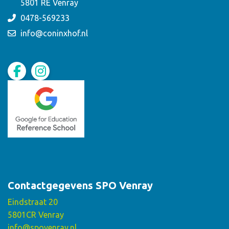
5801 RE Venray
0478-569233
info@coninxhof.nl
Contactgegevens SPO Venray
Eindstraat 20
5801CR Venray
info@spovenray.nl